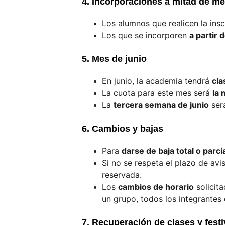
4. Incorporaciones a mitad de m
Los alumnos que realicen la insc
Los que se incorporen 
a partir d
5. Mes de junio
En junio, la academia tendrá 
cla
La cuota para este mes será 
la 
La 
tercera semana de junio
 ser
6. Cambios y bajas
Para 
darse de baja total o parci
Si no se respeta el plazo de avis
reservada.
Los 
cambios de horario
 solicit
un grupo, todos los integrantes
7. Recuperación de clases y fest