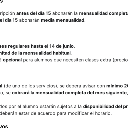
es
ripción 
antes del día 15
 abonarán la 
mensualidad complet
el día 15
 abonarán 
media mensualidad
.
ses regulares hasta el 14 de junio
.
mitad de la mensualidad habitual
.
á 
opcional
 para alumnos que necesiten clases extra (precio
al
 (de uno de los servicios), se deberá avisar con 
mínimo 20
o, se 
cobrará la mensualidad completa del mes siguiente
ados por el alumno estarán sujetos a la 
disponibilidad del p
 deberán estar de acuerdo para modificar el horario.
ivos