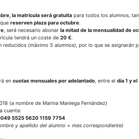
bre, la matrícula será gratuita
 para todos los alumnos, ta
 que 
reserven plaza para octubre
.
re
, será necesario abonar 
la mitad de la mensualidad de o
trícula tendrá un coste de 
20 €
.
n reducidos (máximo 5 alumnos), por lo que se asignarán p
rá en 
cuotas mensuales por adelantado
, entre el 
día 1 y e
 018 (a nombre de Marina Maniega Fernández)
la cuenta:
0049 5525 5620 1159 7754
ombre y apellido del alumno + mes correspondiente)