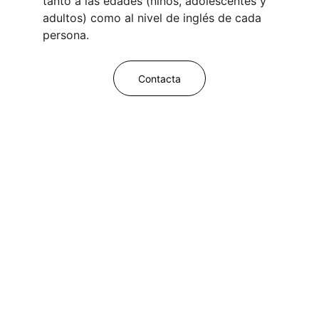
tanto a las edades (niños, adolescentes y 
adultos) como al nivel de inglés de cada 
persona.
Contacta
¿Listo para dar el 
siguiente paso?
Empieza a aprender inglés de una forma 
diferente, práctica y efectiva.
Inscríbete