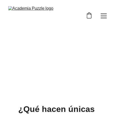
Clases de inglés 
en Churriana de 
la Vega
Tu objetivo es el nuestro
¿Qué hacen únicas 